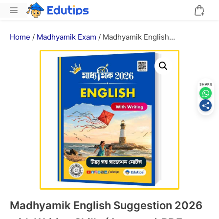
Skip
Menu
to
content
Home
/
Madhyamik Exam
/ Madhyamik English
Suggestion 2026 with Writing Skills (Answers) PDF মাধ্যমিক
ইংরেজি সাজেশন
SHARE
Madhyamik English Suggestion 2026