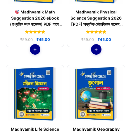
Madhyamik Math
Madhyamik Physical
Suggestion 2026 eBook
Science Suggestion 2026
(মাধ্যমিক অংক সাজেশন) PDF পাশের
[PDF] মাধ্যমিক ভৌতবিজ্ঞান সাজেশন
গ্যারান্টি
উত্তরসহ
5.00
5.00
Original
Current
Original
Current
₹
59.00
₹
45.00
₹
59.00
₹
45.00
out of 5
out of 5
price
price
price
price
was:
is:
was:
is:
₹59.00.
₹45.00.
₹59.00.
₹45.00.
Madhyamik Life Science
Madhyamik Geography