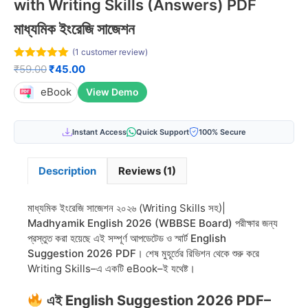
with Writing Skills (Answers) PDF
মাধ্যমিক ইংরেজি সাজেশন
(
1
customer review)
5.00
out of
Original
Current
₹
59.00
₹
45.00
5
price
price
eBook
View Demo
was:
is:
₹59.00.
₹45.00.
Instant Access
Quick Support
100% Secure
Description
Reviews (1)
মাধ্যমিক ইংরেজি সাজেশন ২০২৬ (Writing Skills সহ)|
Madhyamik English 2026 (WBBSE Board)
পরীক্ষার জন্য
প্রস্তুত করা হয়েছে এই সম্পূর্ণ আপডেটেড ও স্মার্ট
English
Suggestion 2026 PDF
। শেষ মুহূর্তের রিভিশন থেকে শুরু করে
Writing Skills–এ একটি eBook–ই যথেষ্ট।
এই English Suggestion 2026 PDF–