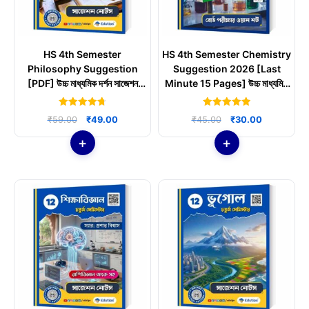
HS 4th Semester
HS 4th Semester Chemistry
Philosophy Suggestion
Suggestion 2026 [Last
[PDF] উচ্চ মাধ্যমিক দর্শন সাজেশন
Minute 15 Pages] উচ্চ মাধ্যমিক
উত্তরসহ চতুর্থ সেমিস্টার
কেমিস্ট্রি সাজেশন PDF
4.75
5.00
Original
Current
Original
Current
₹
59.00
₹
49.00
₹
45.00
₹
30.00
out of 5
out of 5
price
price
price
price
was:
is:
was:
is:
₹59.00.
₹49.00.
₹45.00.
₹30.00.