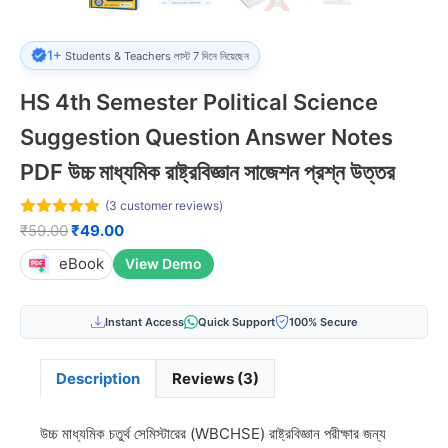
1+
Students & Teachers লাস্ট 7 দিনে নিয়েছেন
HS 4th Semester Political Science
Suggestion Question Answer Notes
PDF উচ্চ মাধ্যমিক রাষ্ট্রবিজ্ঞান সাজেশন প্রশ্ন উত্তর
(
3
customer reviews)
5.00
out of
Original
Current
₹
59.00
₹
49.00
5
price
price
eBook
View Demo
was:
is:
₹59.00.
₹49.00.
Instant Access
Quick Support
100% Secure
Description
Reviews (3)
উচ্চ মাধ্যমিক চতুর্থ সেমিস্টারের (WBCHSE) রাষ্ট্রবিজ্ঞান পরীক্ষার জন্য