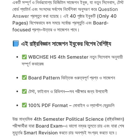
একটি সম্পূর্ণ ও নির্ভরযোগ্য
ডিজিটাল সাজেশন ইবুক
, যা
নতুন সিলেবাস
,
টেস্ট
বোর্ড প্যাটার্ন
এবং
সংসদের সর্বশেষ নির্দেশিকা
অনুসরণ করে Question
Answer প্রস্তুত করা হয়েছে। এই
40 পৃষ্ঠার ইবুকটি (Only 40
Pages)
বিশেষভাবে
কম সময়ে সর্বোচ্চ প্রস্তুতি
এবং
Board-
focused প্রশ্ন–উত্তর ও সাজেশন
পাবে।
এই রাষ্ট্রবিজ্ঞান সাজেশন ইবুকের বিশেষ বৈশিষ্ট্য
WBCHSE HS 4th Semester নতুন সিলেবাস অনুযায়ী
সম্পূর্ণ কভারেজ
Board Pattern ভিত্তিক গুরুত্বপূর্ণ প্রশ্ন ও সাজেশন
টেস্ট, ফাইনাল ও রিভিশন—সব পরীক্ষার জন্য উপযোগী
100% PDF Format – মোবাইল ও ল্যাপটপ ফ্রেন্ডলি
উচ্চ মাধ্যমিক
4th Semester Political Science (রাষ্ট্রবিজ্ঞান)
পরীক্ষার্থীরা
যারা
Board Exam–এ ভালো নম্বর
তুলতে চায় এবং
যারা
শেষ
মুহূর্তের Smart Revision
করতে চায় অবশ্যই সংগ্রহ করতে হবে।