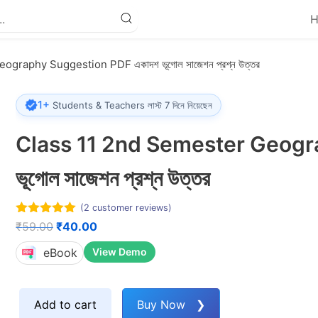
graphy Suggestion PDF একাদশ ভূগোল সাজেশন প্রশ্ন উত্তর
1+
Students & Teachers লাস্ট 7 দিনে নিয়েছেন
Class 11 2nd Semester Geogr
ভূগোল সাজেশন প্রশ্ন উত্তর
(
2
customer reviews)
5.00
out of
Original
Current
₹
59.00
₹
40.00
5
price
price
eBook
View Demo
was:
is:
₹59.00.
₹40.00.
Add to cart
Buy Now ❯