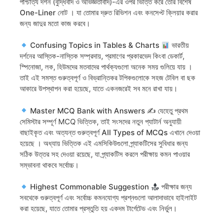
পাশ্চাত্য দর্শন
(বুদ্ধিবাদ ও অভিজ্ঞতাবাদ)-এর ওপর ভিত্তি করে তৈরি বিশেষ
One-Liner
নোট । যা তোমার দ্রুত রিভিশন এবং কনসেপ্ট ক্লিয়ার করার
জন্য জাদুর মতো কাজ করবে।
Confusing Topics in Tables & Charts
ভারতীয়
দর্শনের আস্তিক-নাস্তিক সম্প্রদায়, প্রমাণের প্রকারভেদ কিংবা ডেকার্ট,
স্পিনোজা, লক, হিউমদের মতবাদের পার্থক্যগুলো অনেক সময় গুলিয়ে যায় ।
তাই এই সমস্ত গুরুত্বপূর্ণ ও বিভ্রান্তিকর টপিকগুলোকে সহজ
টেবিল বা ছক
আকারে
উপস্থাপন করা হয়েছে, যাতে একনজরেই সব মনে রাখা যায়।
Master MCQ Bank with Answers
✍️ যেহেতু প্রথম
সেমিস্টার সম্পূর্ণ MCQ ভিত্তিক, তাই সংসদের নতুন প্যাটার্ন অনুযায়ী
বাছাইকৃত এবং অত্যন্ত গুরুত্বপূর্ণ
All Types of MCQs
এখানে দেওয়া
হয়েছে । অধ্যায় ভিত্তিক এই এমসিকিউগুলো প্র্যাকটিসের সুবিধার জন্য
সঠিক উত্তর সহ দেওয়া রয়েছে, যা প্র্যাকটিস করলে পরীক্ষায় কমন পাওয়ার
সম্ভাবনা থাকবে সর্বোচ্চ।
Highest Commonable Suggestion
পরীক্ষার জন্য
সবথেকে গুরুত্বপূর্ণ এবং সর্বোচ্চ কমনযোগ্য প্রশ্নগুলো আলাদাভাবে হাইলাইট
করা হয়েছে, যাতে তোমার প্রস্তুতি হয় একদম টার্গেটেড এবং নির্ভুল।