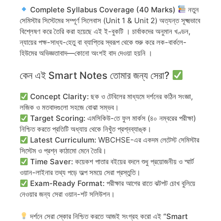
Complete Syllabus Coverage (40 Marks)
নতুন
সেমিস্টার সিস্টেমের সম্পূর্ণ সিলেবাস (Unit 1 & Unit 2) অত্যন্ত সূক্ষ্মভাবে
বিশ্লেষণ করে তৈরি করা হয়েছে এই ই-বুকটি । চার্বাকদের অনুমান খণ্ডন,
ন্যায়ের পক্ষ-সাধ্য-হেতু বা ব্যাপ্তির স্বরূপ থেকে শুরু করে লক-বার্কলে-
হিউমের অভিজ্ঞতাবাদ—কোনো অংশই বাদ দেওয়া হয়নি ।
কেন এই Smart Notes তোমার জন্য সেরা?
Concept Clarity:
ছক ও টেবিলের মাধ্যমে দর্শনের কঠিন সংজ্ঞা,
লজিক ও মতবাদগুলো সহজে বোঝা সম্ভব।
Target Scoring:
এমসিকিউ-তে ফুল মার্কস (৪০ নম্বরের পরীক্ষা)
নিশ্চিত করতে প্রতিটি অধ্যায় থেকে নিখুঁত প্রশ্নব্যাঙ্ক।
Latest Curriculum:
WBCHSE-এর একদম লেটেস্ট সেমিস্টার
সিস্টেম ও প্রশ্ন কাঠামো মেনে তৈরি।
Time Saver:
কয়েকশ পাতার বইয়ের বদলে শুধু প্রয়োজনীয় ও স্মার্ট
ওয়ান-লাইনার তথ্য পড়ে অল্প সময়ে সেরা প্রস্তুতি।
Exam-Ready Format:
পরীক্ষার আগের রাতে ঝটপট চোখ বুলিয়ে
নেওয়ার জন্য সেরা ওয়ান-শট সলিউশন।
দর্শনে সেরা স্কোর নিশ্চিত করতে আজই সংগ্রহ করো এই “Smart