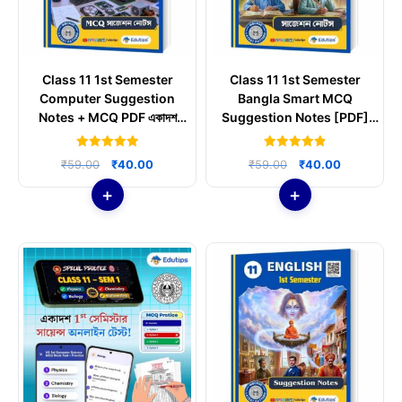
Class 11 1st Semester
Class 11 1st Semester
Computer Suggestion
Bangla Smart MCQ
Notes + MCQ PDF একাদশ
Suggestion Notes [PDF]
কম্পিউটার 2026
প্রথম সেমিস্টার বাংলা সাজেশন
5.00
4.89
Original
Current
Original
Current
₹
59.00
₹
40.00
₹
59.00
₹
40.00
out of 5
out of 5
price
price
price
price
was:
is:
was:
is:
₹59.00.
₹40.00.
₹59.00.
₹40.00.