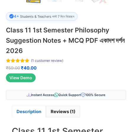
4+
Students & Teachers লাস্ট 7 দিনে নিয়েছেন
Class 11 1st Semester Philosophy
Suggestion Notes + MCQ PDF একাদশ দর্শন
2026
(
1
customer review)
5.00
out of
Original
Current
₹
59.00
₹
40.00
5
price
price
View Demo
was:
is:
₹59.00.
₹40.00.
Instant Access
Quick Support
100% Secure
Description
Reviews (1)
Class 11 1st Semester