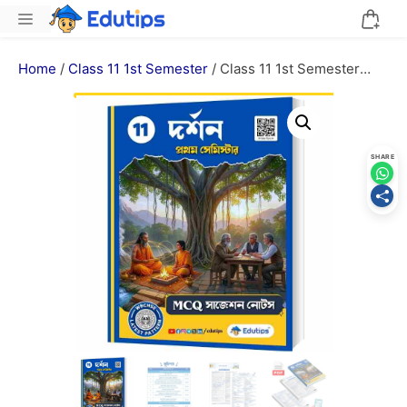
Skip
Menu
to
content
Home
/
Class 11 1st Semester
/ Class 11 1st Semester
Philosophy Suggestion Notes + MCQ PDF একাদশ দর্শন 2026
SHARE